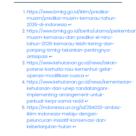
https://www.bmkg.go.id/iklim/prediksi-
musim/prediksi-musim-kemarau-tahun-
2026-di-indonesia
↩︎
https://www.bmkg.go.id/berita/utama/perkemba
musim-kemarau-dan-prediksi-el-nino-
tahun-2026-kemarau-lebih-kering-dan-
panjang-bmkg-tekankan-pentingnya-
antisipasi
↩︎
https://www.kehutanan.go.id/news/tekan-
potensi-karhutla-riau-kemenhut-gelar-
operasi-modifikasi-cuaca
↩︎
https://www.kehutanan.go.id/news/kementerian-
kehutanan-dan-unep-tandatangani-
implementing-arrangement-untuk-
perkuat-kerja-sama-redd
↩︎
https://indonesia.un.org/id/294020-ambisi-
iklim-indonesia-melaju-dengan-
peluncuran-inisiatif-konservasi-dan-
keberlanjutan-hutan
↩︎