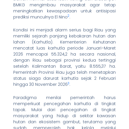
BMKG mengimbau masyarakat agar tetap
meningkatkan kewaspadaan untuk antisipasi
2
prediksi munculnya El Nino
.
Kondisi ini menjadi alarm serius bagi Riau yang
memiliki sejarah panjang kebakaran hutan dan
lahan (Karhutla). Kementerian Kehutanan
mencatat luas karhutla periode Januari–Maret
2026 mencapai 55.324,2 ha secara nasional,
dengan Riau sebagai provinsi kedua tertinggi
setelah Kalimantan Barat, yaitu 8.555,37 ha.
Pemerintah Provinsi Riau juga telah menetapkan
status siaga darurat karhutla sejak 2 Februari
3
hingga 30 November 2026
.
Paradigma menilai pemerintah harus
memperkuat pencegahan karhutla di tingkat
tapak. Mulai dari pencegahan di tingkat
masyarakat yang hidup di sekitar kawasan
hutan dan ekosistem gambut, terutama yang
sudah memperoleh hak kelola melalui