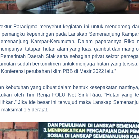
irektur Paradigma menyebut kegiatan ini untuk mendorong da
 pemangku kepentingan pada Lanskap Semenanjung Kampar-
emenanjung Kampar-Kerumutan. Dalam paparannya Riko men
mempunyai tutupan hutan alam yang luas, gambut dan mangro
emerintah Daerah Siak serta sebagian privat sektor pemega
tan sudah berkomitmen untuk menjaga hutan yang tersisa. Se
Konferensi perubahan iklim PBB di Mesir 2022 lalu.”
an kebutuhan yang dibuat dalam bentuk kesepakatan nantinya
kukan oleh Tim Renja FOLU Net Sink Riau. “Hutan yang te
ulihkan.” Jika ide besar ini terwujud maka Lanskap Semenan
maksimal 1,5 derajat.